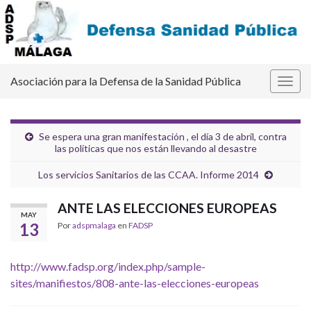
Asociación para la Defensa de la Sanidad Pública
Alter
la
nave
Se espera una gran manifestación , el día 3 de abril, contra
las políticas que nos están llevando al desastre
Los servicios Sanitarios de las CCAA. Informe 2014
ANTE LAS ELECCIONES EUROPEAS
MAY
13
Por
adspmalaga
en
FADSP
http://www.fadsp.org/index.php/sample-
sites/manifiestos/808-ante-las-elecciones-europeas