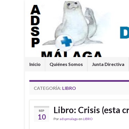
Inicio
Quiénes Somos
Junta Directiva
CATEGORÍA:
LIBRO
Libro: Crisis (esta c
SEP
10
Por
adspmalaga
en
LIBRO