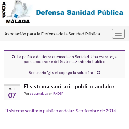
Asociación para la Defensa de la Sanidad Pública
Alter
la
nave
La política de tierra quemada en Sanidad. Una estrategia
para apoderarse del Sistema Sanitario Público
Seminario ‘¿Es el copago la solución?’
El sistema sanitario publico andaluz
OCT
07
Por
adspmalaga
en
FADSP
El sistema sanitario publico andaluz. Septiembre de 2014